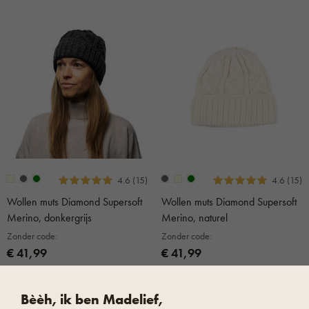
4.6 (15)
4.6 (15)
Wollen muts Diamond Supersoft
Wollen muts Diamond Supersoft
Merino, donkergrijs
Merino, naturel
Zonder code:
Zonder code:
€ 41,99
€ 41,99
Prijs met code: EXTRA
Prijs met code: EXTRA
€ 33,59
€ 33,59
Bèèh, ik ben Madelief,
niet op voorraad
niet op voorraad