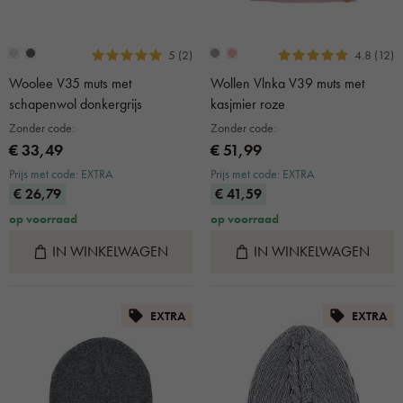
5 (2)
4.8 (12)
Woolee V35 muts met
Wollen Vlnka V39 muts met
schapenwol donkergrijs
kasjmier roze
Zonder code:
Zonder code:
€ 33,49
€ 51,99
Prijs met code: EXTRA
Prijs met code: EXTRA
€ 26,79
€ 41,59
op voorraad
op voorraad
IN WINKELWAGEN
IN WINKELWAGEN
EXTRA
EXTRA