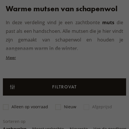
Warme mutsen van schapenwol
In deze verdeling vind je een zachtbonte
muts
die
past als een handschoen. Alle mutsen die je hier vindt
zijn gemaakt van schapenwol en houden je
aangenaam warm in de winter.
Meer
FILTROVAT
Alleen op voorraad
Nieuw
Afgeprijsd
Sorteren op
Aanbevolen
Meest verkochte
Nieuwste
Van de goedkoops