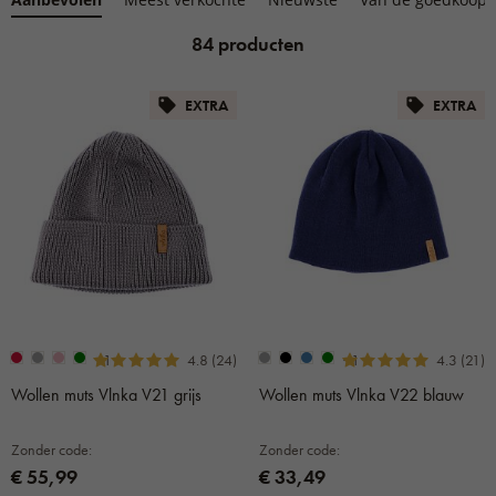
84 producten
EXTRA
EXTRA
+1
+1
4.8 (24)
4.3 (21)
Wollen muts Vlnka V21 grijs
Wollen muts Vlnka V22 blauw
Zonder code:
Zonder code:
€ 55,99
€ 33,49