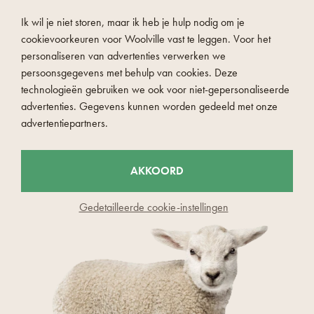
IN WINKELWAGEN
IN WINKELWAGEN
Ik wil je niet storen, maar ik heb je hulp nodig om je
cookievoorkeuren voor Woolville vast te leggen. Voor het
personaliseren van advertenties verwerken we
persoonsgegevens met behulp van cookies. Deze
technologieën gebruiken we ook voor niet-gepersonaliseerde
advertenties. Gegevens kunnen worden gedeeld met onze
advertentiepartners.
AKKOORD
Gedetailleerde cookie-instellingen
4.2 (7)
4.2 (7)
Wollen Vlnka V29 muts
Wollen Vlnka V29 muts
donkerblauw
lichtblauw
Zonder code:
Zonder code:
€ 47,49
€ 47,49