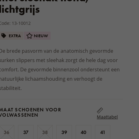
toffels en
WEEKENDHUISJE EN DE
kousen
Tuinschoenen
lichtgrijs
Jacks
ons
D VOOR
MATRASSEN EN TOPPERS
LAARZEN
COTTAGE
en
Zitkussens
ijke cosmetica
Buitendekens en plaids
ENEN
Code: 13-10012
STREETWEAR
BY'S
Houten en rieten producten
INLEGZOLEN VOOR
s
EXTRA
NIEUW
HUISKLEDING
SCHOENEN
flappen
n
DROGISTERIJ
Pyjama's en nachthemden
Wollen drogerballen
De brede pasvorm van de anatomisch gevormde
Badjassen
Schoonmaken
SCHOENACCESSOIRES
kurken slippers met sleehak zorgt de hele dag voor
Kleding van joggingstof
 voor kinderen
Herenshorts
comfort. De gevormde binnenzool ondersteunt een
NEN
natuurlijke lichaamshouding en verhoogt de
nen voor
ACCESSOIRES
stabiliteit.
MAAT SCHOENEN VOOR
VOLWASSENEN
Maattabel
36
37
38
39
40
41