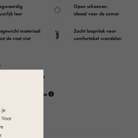
ogwaardig
Open schoenen,
uurlijk leer
ideaal voor de zomer
htgewicht materiaal
Zacht loopvlak voor
ast de voet niet
comfortabel wandelen
s
Dames
Zomer
Woolee
 je
. Voor
Leer
we
e