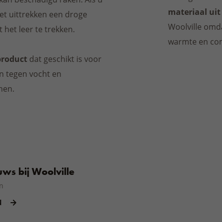
materiaal uit
het uittrekken een droge
Woolville omd
het leer te trekken.
warmte en com
roduct
dat geschikt is voor
en tegen vocht en
nen.
ws bij Woolville
n
N