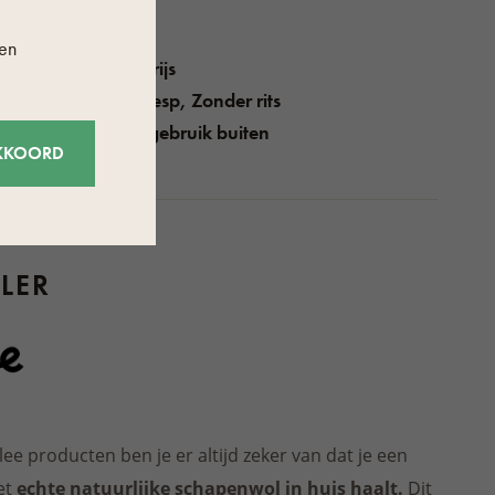
nschappen
nen
Lichtgrijs
Met gesp, Zonder rits
g
Voor gebruik buiten
KKOORD
Breed
LER
e producten ben je er altijd zeker van dat je een
et
echte natuurlijke schapenwol in huis haalt.
Dit