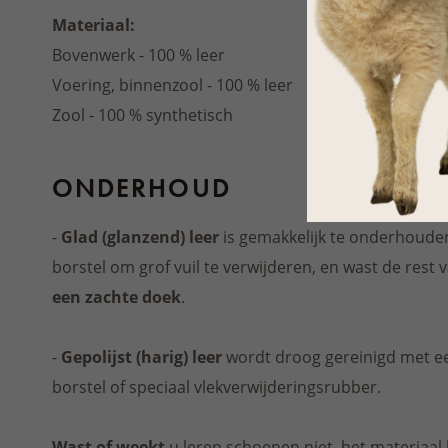
Materiaal:
Bovenwerk - 100 % leer
Voering, binnenzool - 100 % leer
Zool - 100 % synthetisch
ONDERHOUD
-
Glad (glanzend) leer
is gemakkelijk te onderhouden
borstel om grof vuil te verwijderen, en wast de res
een zachte doek
.
-
Gepolijst (harig) leer
wordt droog gereinigd met ee
borstel of speciaal vlekverwijderingsrubber.
Wast of weekt
u leren schoenen niet, het materiaal