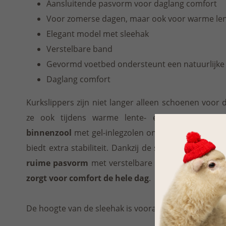
Aansluitende pasvorm voor daglang comfort
Voor zomerse dagen, maar ook voor warme len
Elegant model met sleehak
Verstelbare band
Gevormd voetbed ondersteunt een natuurlijke
Daglang comfort
Kurkslippers zijn niet langer alleen schoenen voo
ze ook tijdens warme lente- en herfstdagen.
binnenzool
met gel-inlegzolen ondersteunt een nat
biedt extra stabiliteit. Dankzij de sleehak zijn deze
ruime pasvorm
met verstelbare band past zich per
zorgt voor comfort de hele dag
.
De hoogte van de sleehak is vooraan 3 cm, aan de hie