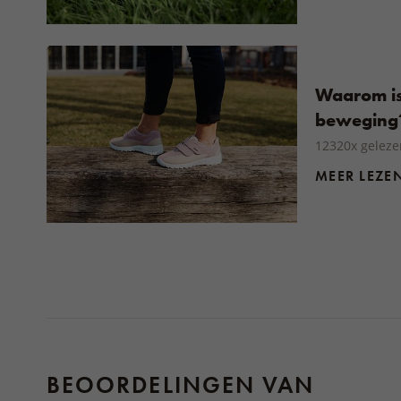
Waarom is
beweging
12320x geleze
MEER LEZE
BEOORDELINGEN VAN