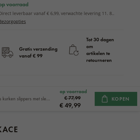
op voorraad
Direct leverbaar vanaf € 6,99, verwachte levering 11. 8..
Bezorgopties
Tot 30 dagen
om
Gratis verzending
artikelen te
vanaf € 99
retourneren
op voorraad
€ 77,99
Dames kurken slippers met sleehak Ilona, lichtgrijs
KOPEN
€ 49,99
KACE