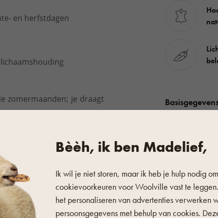
Ho
te- en herfstdagen
nat
Lic
bel
 lichaamshouding
r de zomermaanden; je draagt
Basisgegeven
De anatomisch gevormde
Geslacht
uurlijke lichaamshouding en
Seizoen
 kurkslippers zeer elegant.
De
Bèèh, ik ben Madelief,
Merk
fect aan iedere voet aan en
Ik wil je niet storen, maar ik heb je hulp nodig om
Materiaal
cookievoorkeuren voor Woolville vast te leggen
Materiaal
het personaliseren van advertenties verwerken 
l 5,5 cm.
persoonsgegevens met behulp van cookies. Dez