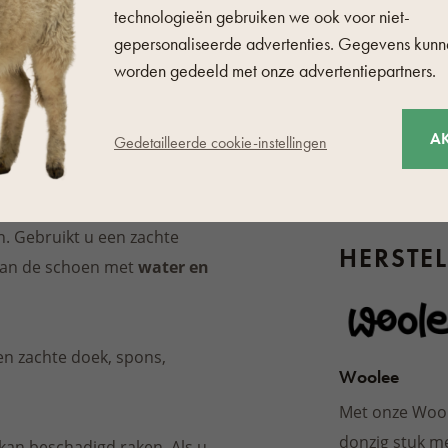
technologieën gebruiken we ook voor niet-
Overige eige
gepersonaliseerde advertenties. Gegevens kun
Kleur
worden gedeeld met onze advertentiepartners.
Soort sluiting
Type van voerin
A
Gedetailleerde cookie-instellingen
Schoenknip
. Gebruikt u een zachte
HERSTEL
t van de schoen met
water en
n zachte doek, spons,
Woolee
Met onze Woole
donzig stuk m
 kan beschadigd raken. Als u