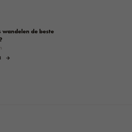
 wandelen de beste
?
n
N