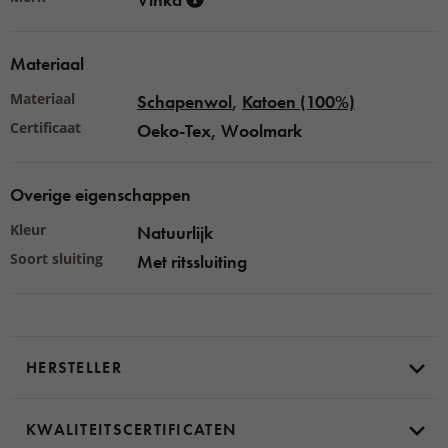
Gebruikt materiaal:
100 % Merinoschapenwol
100% katoen
Materiaal
Vulstof:
100% polyester
Materiaal
Schapenwol
,
Katoen (100%)
Afmetingen:
70 x 40 x 22 cm, 55 x 35 x 18 cm
Certificaat
Oeko-Tex, Woolmark
Overige eigenschappen
Kleur
Natuurlijk
Soort sluiting
Met ritssluiting
HERSTELLER
KWALITEITSCERTIFICATEN