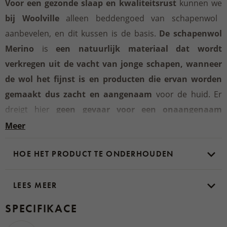
Voor een gezonde slaap en kwaliteitsrust
kunnen we
bij Woolville
alleen beddengoed van schapenwol
aanbevelen, en dit kussen is de basis.
De schapenwol
Merino
is
een natuurlijk materiaal
dat wordt
verkregen
uit de vacht van jonge schapen,
wanneer
de wol
het fijnst is en producten die ervan worden
gemaakt dus zacht
en
aangenaam
voor de huid. Er
dreigt hier
geen gevaar voor een onaangenaam
bijtgevoel.
Eén kant
van het kussen Vlnka
is bekleed
Meer
met het fijnste katoen
met een vrolijk patroon van
HOE HET PRODUCT TE ONDERHOUDEN
dansende schapen, waardoor het
een prachtige
aanvulling op een kinderkamer
wordt - maar het zal
ook
LEES MEER
elke slaapkamer of woonkamer
even gezellig
maken.
SPECIFIKACE