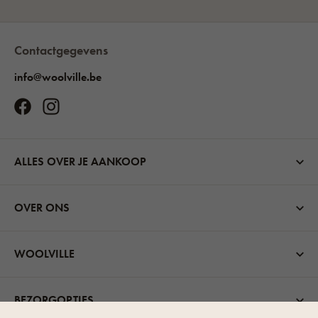
Contactgegevens
info@woolville.be
ALLES OVER JE AANKOOP
OVER ONS
WOOLVILLE
BEZORGOPTIES