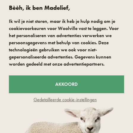
Bèèh, ik ben Madelief,
Ik wil je niet storen, maar ik heb je hulp nodig om je
cookievoorkeuren voor Woolville vast te leggen. Voor
het personaliseren van advertenties verwerken we
SNELLE EN VEILIGE BETALING
persoonsgegevens met behulp van cookies. Deze
technologieën gebruiken we ook voor niet-
gepersonaliseerde advertenties. Gegevens kunnen
worden gedeeld met onze advertentiepartners.
AKKOORD
Gedetailleerde cookie-instellingen
© 2026 Woolville.be - Czech Wool company s.r.o
Rapporteer defecte inhoud
Cookie-instellingen
Bescherming van persoonsgegevens
Toestemming voor de verwerking van persoonsgegevens