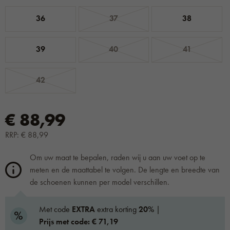
36
37
38
39
40
41
42
€ 88,99
RRP: € 88,99
Om uw maat te bepalen, raden wij u aan uw voet op te
meten en de maattabel te volgen. De lengte en breedte van
de schoenen kunnen per model verschillen.
Met code
EXTRA
extra korting
20%
|
Prijs met code: € 71,19