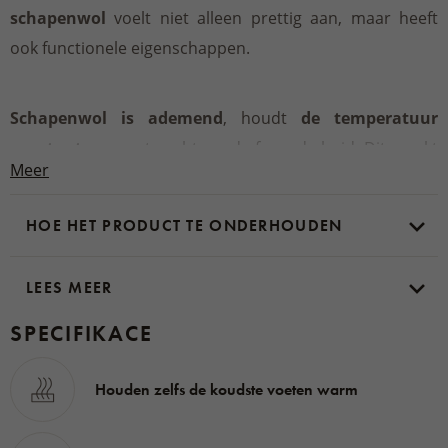
schapenwol
voelt niet alleen prettig aan, maar heeft
ook functionele eigenschappen.
Schapenwol is ademend
, houdt
de temperatuur
constant
en voert vocht goed af van de huid. Dit maakt
Meer
de wol bestand tegen de groei van bacteriën en
veroorzaakt geen geuren
. De combinatie van
HOE HET PRODUCT TE ONDERHOUDEN
schapenvacht en wol zorgt voor
warmte en zachtheid
bij elke stap
en het zachte leer past zich al na kort
LEES MEER
dragen aan de vorm van de voet aan.
Natuurlijke
materialen
laten de huid ook ademen en voorkomen
SPECIFIKACE
oververhitting.
Houden zelfs de koudste voeten warm
Door de grote hoeveelheid gebruikte wol zijn de Vanesa