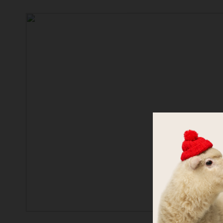
Choose
We h
Do you nee
meadow?