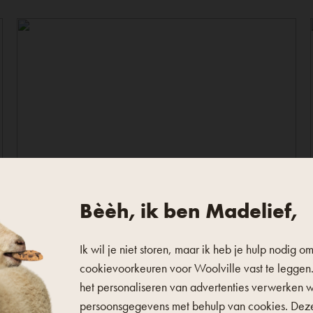
Bèèh, ik ben Madelief,
ave lost a sheep
Ik wil je niet storen, maar ik heb je hulp nodig om
d to redirect to your home
cookievoorkeuren voor Woolville vast te leggen
het personaliseren van advertenties verwerken 
persoonsgegevens met behulp van cookies. Dez