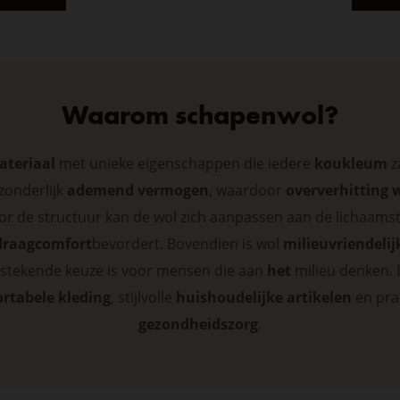
Waarom schapenwol?
ateriaal
met unieke eigenschappen die iedere
koukleum
z
zonderlijk
ademend vermogen
, waardoor
oververhitting
r de structuur kan de wol zich aanpassen aan de lichaam
draagcomfort
bevordert. Bovendien is wol
milieuvriendelij
tstekende keuze is voor mensen die aan
het
milieu denken. 
rtabele kleding
, stijlvolle
huishoudelijke artikelen
en pra
gezondheidszorg
.