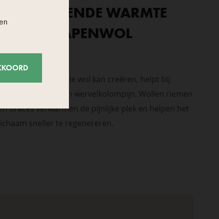
DE ZEGENENDE WARMTE
nen
VAN SCHAPENWOL
KKOORD
De droge warmte die wol kan creëren, helpt bij
spier-, gewrichts- en wervelkolompijn. Wollen riemen
en braces verwarmen de pijnlijke plek en helpen het
lichaam sneller te regenereren.