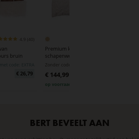
4.9 (40)
4.8 (168)
van
Premium kussen van Merino
urs bruin
schapenwol 90 x 70
s met code: EXTRA
Zonder code:
Prijs met code: EXTRA
€ 26,79
€ 115,99
€ 144,99
op voorraad
BERT BEVEELT AAN