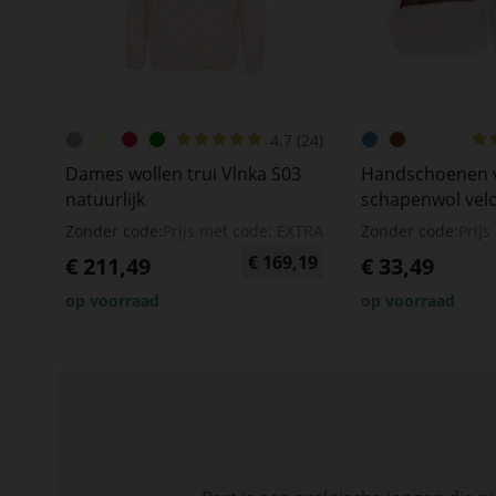
4.7 (24)
Dames wollen trui Vlnka S03
Handschoenen 
natuurlijk
schapenwol velo
Zonder code:
Prijs met code: EXTRA
Zonder code:
Prij
€ 169,19
€ 211,49
€ 33,49
op voorraad
op voorraad