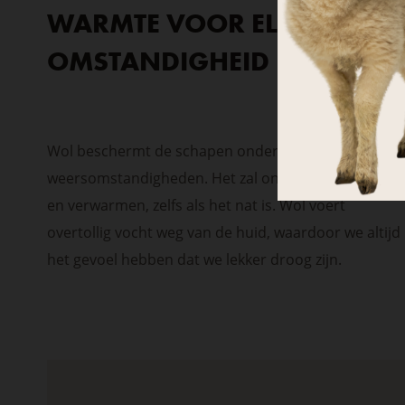
>
WARMTE VOOR ELKE
OMSTANDIGHEID
GO T
Stay on the
Wol beschermt de schapen onder alle
weersomstandigheden. Het zal ons ook beschermen
en verwarmen, zelfs als het nat is. Wol voert
overtollig vocht weg van de huid, waardoor we altijd
het gevoel hebben dat we lekker droog zijn.