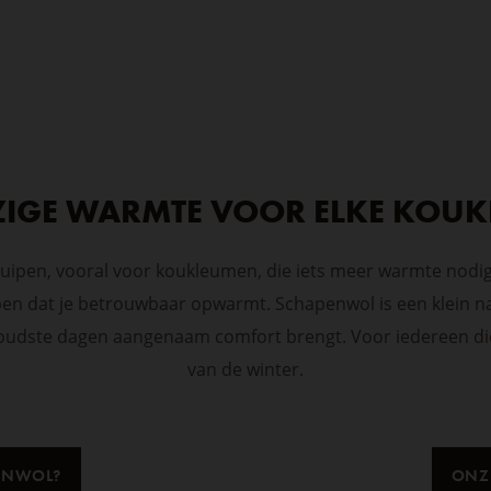
ZIGE WARMTE VOOR ELKE KOU
ruipen, vooral voor koukleumen, die iets meer warmte nod
bben dat je betrouwbaar opwarmt. Schapenwol is een klein n
 koudste dagen aangenaam comfort brengt. Voor iedereen die 
van de winter.
ENWOL?
ONZ